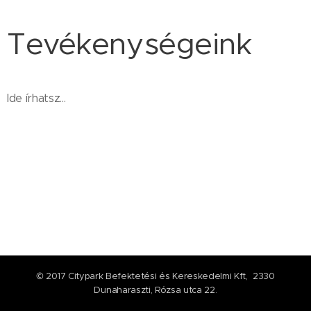
Tevékenységeink
Ide írhatsz...
© 2017 Citypark Befektetési és Kereskedelmi Kft, 2330
Dunaharaszti, Rózsa utca 22.